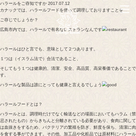
ハラールをご存知ですか 2017.07.12
カナックでは、ハラールフードを使って調理しておりますことを
ご存じでしょうか？
広島市内では、ハラールで有名なレストランなんです
ハラールはひと言でも、意味として２つあります。
１つは（イスラム法で）合法であること、
そしてもう１つは健康的、清潔、安全、高品質、高栄養価であることで
す。
ハラールな製品は誰にとっても健康と言えるでしょう
ハラールフードとは？
ハラールとは、調理時だけでなく輸送などの場面においてもハラム（禁
忌されたもの）からきちんと分離されている必要があり、食肉に関して
は血抜きをするため、バクテリアの繁殖を防ぎ、鮮度を保ち、清潔に肉
を食する事ができます。その他、加工品や化粧品では原材料にハラール